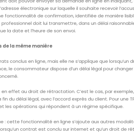
client doit pouvoir envoyer sa demande en ligne en indiquant,
l’adresse électronique sur laquelle il souhaite recevoir l’accus
e fonctionnalité de confirmation, identifiée de manière lisibl
e professionnel doit lui transmettre, dans un délai raisonnab
e la date et l’heure de son envoi.
es de la même manière
ts conclus en ligne, mais elle ne s’applique que lorsqu’un dr
ce, le consommateur dispose d’un délai légal pour changer d’
concerné.
n effet au droit de rétractation. C’est le cas, par exemple,
n du délai légal, avec l’accord exprès du client. Pour une TP
s et les opérations qui répondent à un régime spécifique.
que : cette fonctionnalité en ligne s’ajoute aux autres modalit
rsqu’un contrat est conclu sur internet et qu’un droit de r