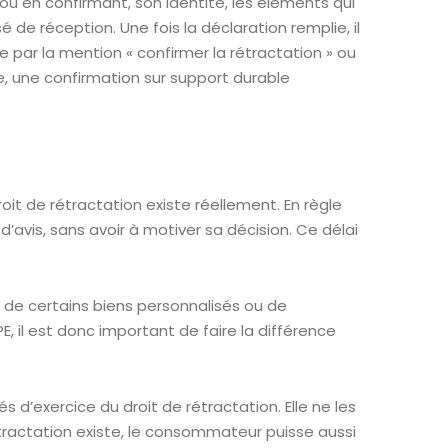
 ou en confirmant, son identité, les éléments qui
é de réception. Une fois la déclaration remplie, il
e par la mention « confirmer la rétractation » ou
le, une confirmation sur support durable
oit de rétractation existe réellement. En règle
avis, sans avoir à motiver sa décision. Ce délai
 de certains biens personnalisés ou de
E, il est donc important de faire la différence
és d’exercice du droit de rétractation. Elle ne les
étractation existe, le consommateur puisse aussi