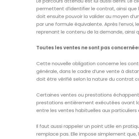
Le parcours attendu est lui aussi défini. Le 
permettent d’identifier le contrat, ainsi que 
doit ensuite pouvoir la valider au moyen d’un
par une formule équivalente. Après l’envoi, l
reprenant le contenu de la demande, ainsi qu
Toutes les ventes ne sont pas concerné
Cette nouvelle obligation concerne les contra
générale, dans le cadre d’une vente à distan
doit être vérifié selon la nature du contrat 
Certaines ventes ou prestations échappent e
prestations entièrement exécutées avant la fi
entre les ventes habituelles aux particulier
Il faut aussi rappeler un point utile en prati
remplace pas. Elle impose simplement que, lo