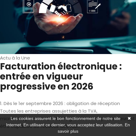
Actu à la Une
Facturation électronique :
entrée en vigueur
progressive en 2026
1. Dès le 1er septembre 2026 : obligation de réception
Toutes les entreprises assujetties à la TVA,
microentreprises, TPE, PME, ETI, grandes entreprises, devront
Les cookies assurent le bon fonctionnement de notre site
✖
Internet. En utilisant ce dernier, vous acceptez leur utilisation.
En
être capables de recevoir des fac...
savoir plus